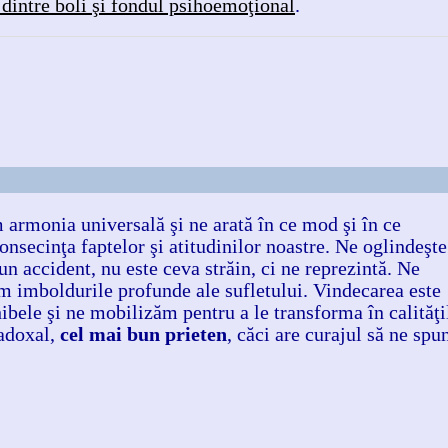
 dintre boli şi fondul psihoemoţional
.
 armonia universală şi ne arată în ce mod şi în ce
onsecinţa faptelor şi atitudinilor noastre. Ne oglindeşte
un accident, nu este ceva străin, ci ne reprezintă. Ne
m imboldurile profunde ale sufletului. Vindecarea este
bele şi ne mobilizăm pentru a le transforma în calităţi
radoxal,
cel mai bun prieten
, căci are curajul să ne spu