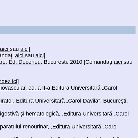
aici
sau
aici]
andaţi
aici
sau
aici]
are
,
Ed. Deceneu
, Bucureşti, 2010 [Comandaţi
aici
sau
ez ici]
ovascular, ed. a II-a
,
Editura Universitară „Carol
irator
,
Editura Universitară „Carol Davila”, Bucureşti,
digestivă şi hematologică
, ,
Editura Universitară „Carol
paratului renourinar
, ,
Editura Universitară „Carol