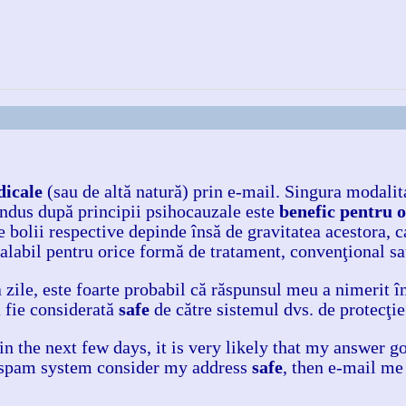
dicale
(sau de altă natură) prin e-mail. Singura modalita
condus după principii psihocauzale este
benefic pentru 
e bolii respective depinde însă de gravitatea acestora, c
alabil pentru orice formă de tratament, convenţional sau
 zile, este foarte probabil că răspunsul meu a nimerit î
ă fie considerată
safe
de către sistemul dvs. de protecţie
in the next few days, it is very likely that my answer g
i-spam system consider my address
safe
, then e-mail me