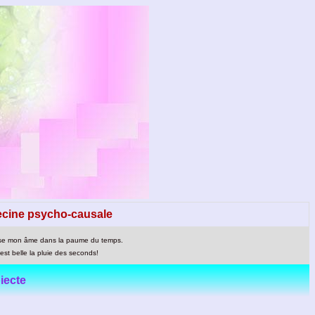
cine psycho-causale
se mon âme dans la paume du temps.
st belle la pluie des seconds!
iecte