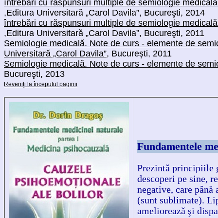
întrebări cu răspunsuri multiple de semiologie medicală 
,
Editura Universitară „Carol Davila”, Bucureşti, 2014
întrebări cu răspunsuri multiple de semiologie medicală
,
Editura Universitară „Carol Davila”, Bucureşti, 2011
Semiologie medicală. Note de curs - elemente de semio
Universitară „Carol Davila”
, Bucureşti, 2011
Semiologie medicală. Note de curs - elemente de semiol
Bucureşti, 2013
Reveniţi la începutul paginii
Fundamentele medi
Prezintă principiile 
descoperi pe sine, r
negative, care până a
(sunt sublimate). Li
ameliorează şi dispar