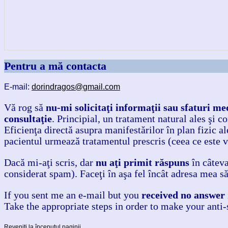
Pentru a mă contacta
E-mail:
dorindragos@gmail.com
Vă rog să
nu-mi solicitaţi informaţii sau sfaturi me
consultaţie
. Principial, un tratament natural ales şi 
Eficienţa directă asupra manifestărilor în plan fizic al
pacientul urmează tratamentul prescris (ceea ce este v
Dacă mi-aţi scris, dar
nu aţi primit răspuns
în câteva
considerat spam). Faceţi în aşa fel încât adresa mea s
If you sent me an e-mail but you
received no answer
Take the appropriate steps in order to make your ant
Reveniţi la începutul paginii