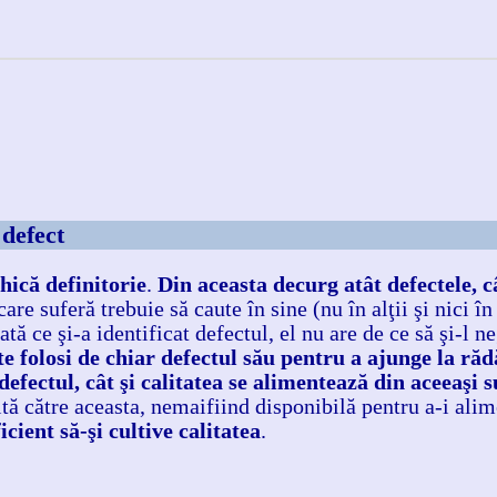
 defect
hică definitorie
.
Din aceasta decurg atât defectele, câ
are suferă trebuie să caute în sine (nu în alţii şi nici în
ă ce şi-a identificat defectul, el nu are de ce să şi-l n
e folosi de chiar defectul său pentru a ajunge la rădă
defectul, cât şi calitatea se alimentează din aceeaşi 
ită către aceasta, nemaifiind disponibilă pentru a-i alim
icient să-şi cultive calitatea
.