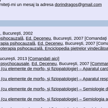
rimiteţi-mi un mesaj la adresa
dorindragos@gmail.com
c, Bucureşti, 2002
psihocauzală
,
Ed. Deceneu
, Bucureşti, 2007 [Comandaţi
erapia psihocauzală
,
Ed. Deceneu
, Bucureşti, 2007 [Com
loterapia psihocauzală. Enciclopedia pietrelor vindecăto
Bucureşti, 2013
[Comandaţi aici]
ie psychocausale
,
Ed. Deceneu
, Bucureşti, 2007
[Command
(cu elemente de morfo- şi fiziopatologie) – Aparatul cardi
(cu elemente de morfo- şi fiziopatologie) – Aparatul resp
 (cu elemente de morfo- şi fiziopatologie) – Semiologie 
 (cu elemente de morfo- şi fiziopatologie) – Semiologia a