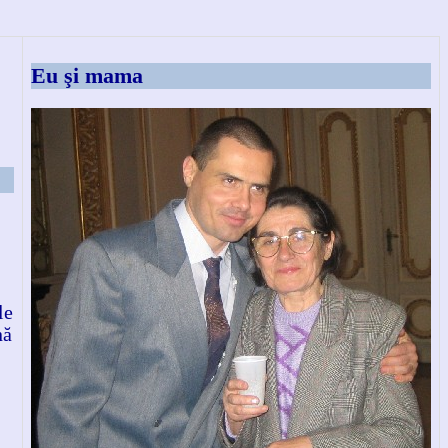
Eu şi mama
le
nă