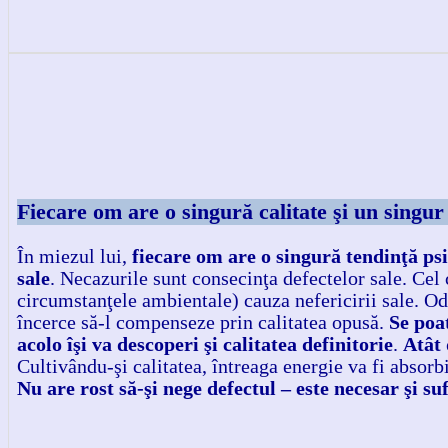
Fiecare om are o singură calitate şi un singur
În miezul lui,
fiecare om are o singură tendinţă psi
sale
. Necazurile sunt consecinţa defectelor sale. Cel c
circumstanţele ambientale) cauza nefericirii sale. Odat
încerce să-l compenseze prin calitatea opusă.
Se poat
acolo îşi va descoperi şi calitatea definitorie
.
Atât 
Cultivându-şi calitatea, întreaga energie va fi absorb
Nu are rost să-şi nege defectul – este necesar şi suf