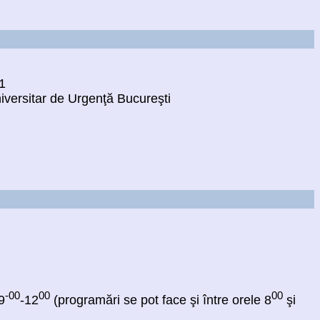
 1
niversitar de Urgenţă Bucureşti
-00
00
00
9
-12
(programări se pot face şi între orele 8
şi