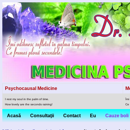
Psychocausal Medicine
M
I rest my soul in the palm of time.
îmi
How lovely are the seconds raining!
Ce 
Acasă
Consultaţii
Contact
Eu
Cauze boli