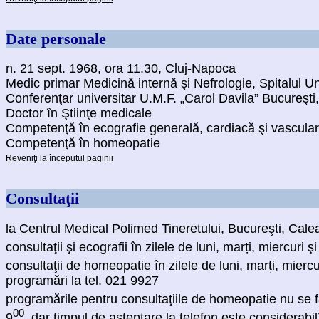
Date personale
n. 21 sept. 1968, ora 11.30, Cluj-Napoca
Medic primar Medicină internă şi Nefrologie, Spitalul U
Conferenţar universitar U.M.F. „Carol Davila” Bucureşti
Doctor în Ştiinţe medicale
Competenţă în ecografie generală, cardiacă şi vascula
Competenţă în homeopatie
Reveniţi la începutul paginii
Consultaţii
la
Centrul Medical Polimed Tineretului
, Bucureşti, Calea
consultaţii şi ecografii în zilele de luni, marți, miercuri şi
consultaţii de homeopatie în zilele de luni, marți, miercur
programări la tel. 021 9927
programările pentru consultaţiile de homeopatie nu se fa
00
9
, dar timpul de aşteptare la telefon este considerabil