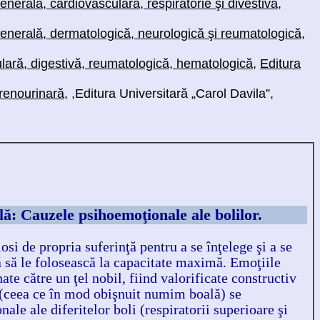
nerală, cardiovasculară, respiratorie şi divestivă
,
generală, dermatologică, neurologică şi reumatologică
,
lară, digestivă, reumatologică, hematologică
,
Editura
 renourinară
, ,
Editura Universitară „Carol Davila”,
ă: Cauzele psihoemoţionale ale bolilor.
si de propria suferinţă pentru a se înţelege şi a se
ţă să le folosească la capacitate maximă. Emoţiile
te către un ţel nobil, fiind valorificate constructiv
ce (ceea ce în mod obişnuit numim boală) se
ale ale diferitelor boli (respiratorii superioare şi