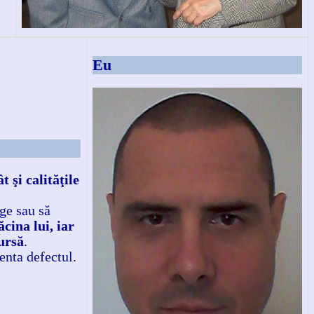
Eu
t şi calităţile
ege sau să
cina lui, iar
sursă
.
enta defectul.