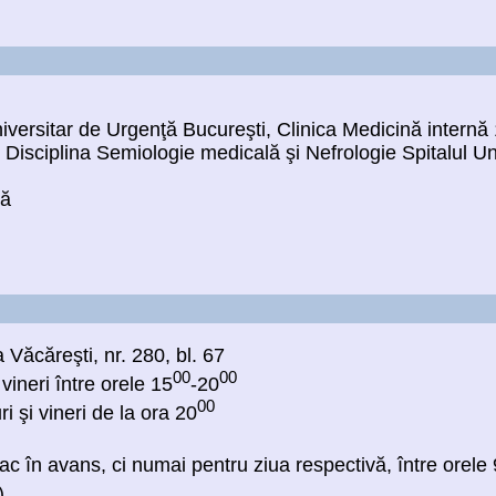
niversitar de Urgenţă Bucureşti, Clinica Medicină internă
, Disciplina Semiologie medicală şi Nefrologie Spitalul U
ră
 Văcăreşti, nr. 280, bl. 67
00
00
 vineri între orele 15
-20
00
i şi vineri de la ora 20
c în avans, ci numai pentru ziua respectivă, între orele 
)