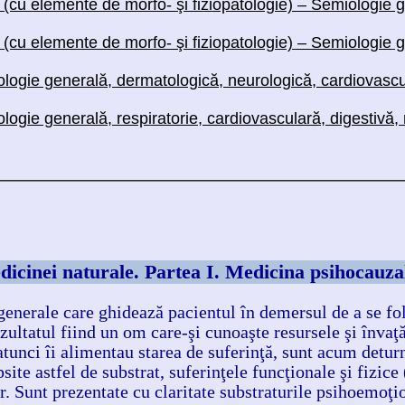
(cu elemente de morfo- şi fiziopatologie) – Semiologie ge
 (cu elemente de morfo- şi fiziopatologie) – Semiologie 
logie generală, dermatologică, neurologică, cardiovascu
ogie generală, respiratorie, cardiovasculară, digestivă,
cinei naturale. Partea I. Medicina psihocauzal
generale care ghidează pacientul în demersul de a se folo
ezultatul fiind un om care-şi cunoaşte resursele şi înva
tunci îi alimentau starea de suferinţă, sunt acum deturna
psite astfel de substrat, suferinţele funcţionale şi fizi
. Sunt prezentate cu claritate substraturile psihoemoţion