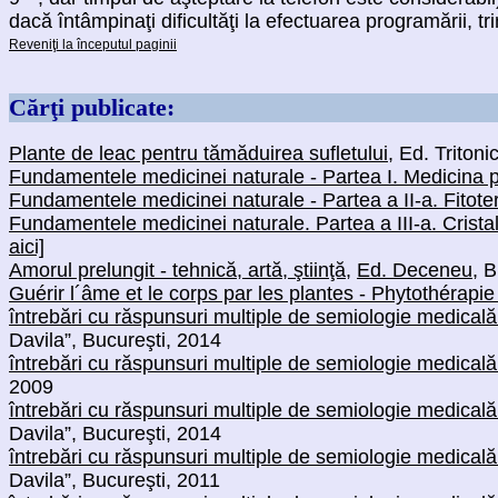
dacă întâmpinaţi dificultăţi la efectuarea programării, t
Reveniţi la începutul paginii
Cărţi publicate:
Plante de leac pentru tămăduirea sufletului
, Ed. Tritoni
Fundamentele medicinei naturale - Partea I. Medicina 
Fundamentele medicinei naturale - Partea a II-a. Fitot
Fundamentele medicinei naturale. Partea a III-a. Crista
aici]
Amorul prelungit - tehnică, artă, ştiinţă
,
Ed. Deceneu
, 
Guérir l´âme et le corps par les plantes - Phytothérap
întrebări cu răspunsuri multiple de semiologie medicală 
Davila”, Bucureşti, 2014
întrebări cu răspunsuri multiple de semiologie medicală 
2009
întrebări cu răspunsuri multiple de semiologie medicală
Davila”, Bucureşti, 2014
întrebări cu răspunsuri multiple de semiologie medicală
Davila”, Bucureşti, 2011