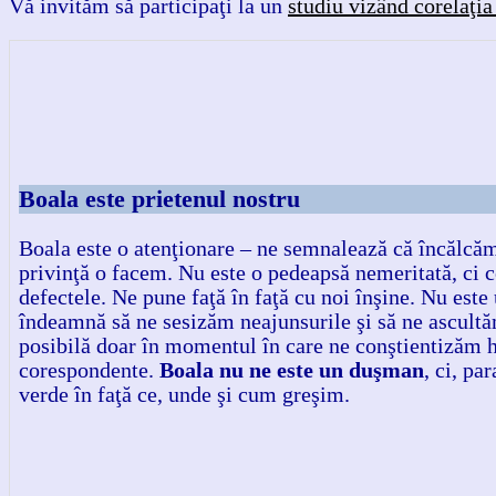
Vă invităm să participaţi la un
studiu vizând corelaţia
Boala este prietenul nostru
Boala este o atenţionare – ne semnalează că încălcăm
privinţă o facem. Nu este o pedeapsă nemeritată, ci c
defectele. Ne pune faţă în faţă cu noi înşine. Nu este 
îndeamnă să ne sesizăm neajunsurile şi să ne ascultă
posibilă doar în momentul în care ne conştientizăm hi
corespondente.
Boala nu ne este un duşman
, ci, pa
verde în faţă ce, unde şi cum greşim.