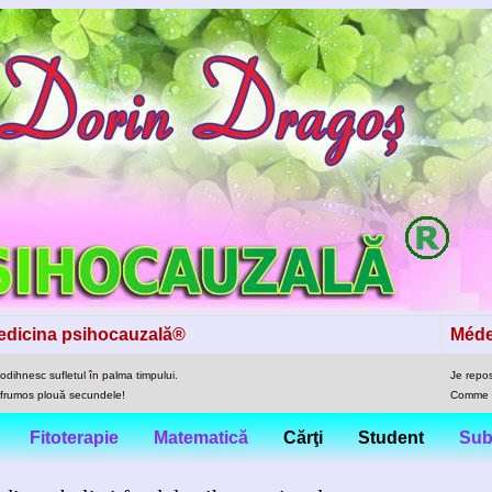
edicina psihocauzală®
Méde
 odihnesc sufletul în palma timpului.
Je repo
frumos plouă secundele!
Comme e
Fitoterapie
Matematică
Cărţi
Student
Sub