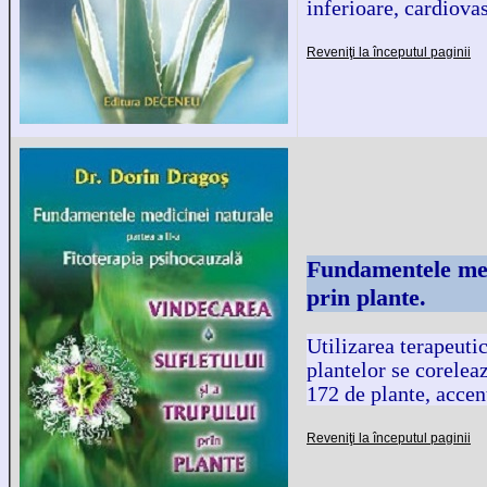
inferioare, cardiova
Reveniţi la începutul paginii
Fundamentele medi
prin plante.
Utilizarea terapeuti
plantelor se corelea
172 de plante, accent
Reveniţi la începutul paginii