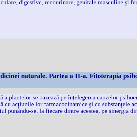
sculare, digestive, renourinare, genitale masculine şi 
cinei naturale. Partea a II-a. Fitoterapia psiho
că a plantelor se bazează pe înţelegerea cauzelor psihoe
ză cu acţiunile lor farmacodinamice şi cu substanţele ac
ul punându-se, la fiecare dintre acestea, pe sinergia dint